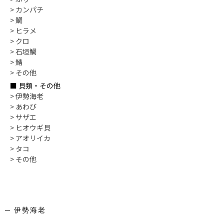
> カンパチ
> 鯛
> ヒラメ
> クロ
> 石垣鯛
> 鯖
> その他
■ 貝類・その他
> 伊勢海老
> あわび
> サザエ
> ヒオウギ貝
> アオリイカ
> タコ
> その他
─ 伊勢海老